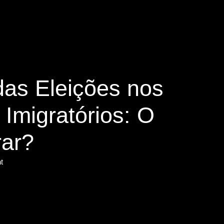
y
das Eleições nos
Imigratórios: O
ar?
t