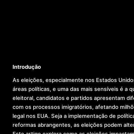
Global Residence (US)
European Citizenship & Ancestry
Dubai & International Expansion
Global Mobility Architecture
Golden Visa
Dr. Lohan Gonçalves
Offices
News
Contact
Introdução
As eleições, especialmente nos Estados Unid
áreas políticas, e uma das mais sensíveis é a q
eleitoral, candidatos e partidos apresentam d
com os processos imigratórios, afetando milhõ
legal nos EUA. Seja a implementação de polític
reformas abrangentes, as eleições podem alter
Este artigo explora como as eleições impactam