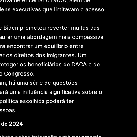
tativa de encerrar o DACA, além de
ordens executivas que limitavam o acesso
e Biden prometeu reverter muitas das
staurar uma abordagem mais compassiva
ra encontrar um equilíbrio entre
ar os direitos dos imigrantes. Um
roteger os beneficiários do DACA e de
o Congresso.
am, há uma série de questões
rá uma influência significativa sobre o
política escolhida poderá ter
ssoas.
s de 2024