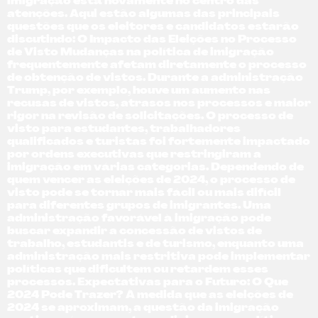
imigração está novamente no centro das
atenções. Aqui estão algumas das principais
questões que os eleitores e candidatos estarão
discutindo: O Impacto das Eleições no Processo
de Visto Mudanças na política de imigração
frequentemente afetam diretamente o processo
de obtenção de vistos. Durante a administração
Trump, por exemplo, houve um aumento nas
recusas de vistos, atrasos nos processos e maior
rigor na revisão de solicitações. O processo de
visto para estudantes, trabalhadores
qualificados e turistas foi fortemente impactado
por ordens executivas que restringiram a
imigração em várias categorias. Dependendo de
quem vencer as eleições de 2024, o processo de
visto pode se tornar mais fácil ou mais difícil
para diferentes grupos de imigrantes. Uma
administração favorável à imigração pode
buscar expandir a concessão de vistos de
trabalho, estudantis e de turismo, enquanto uma
administração mais restritiva pode implementar
políticas que dificultem ou retardem esses
processos. Expectativas para o Futuro: O Que
2024 Pode Trazer? À medida que as eleições de
2024 se aproximam, a questão da imigração