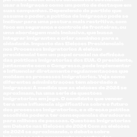
períodos eleitorais, os candidatos costumam
usar a imigração como um ponto de destaque em
suas campanhas. Dependendo do partido que
assume o poder, a política de imigração pode se
inclinar para uma postura mais restritiva, com
foco em segurança e controle de fronteiras, ou
uma abordagem mais inclusiva, que busca
integrar imigrantes e criar caminhos para a
cidadania. Impacto das Eleições Presidenciais
nos Processos Imigratórios A eleição
presidencial tem um papel crucial na definição
das políticas imigratórias dos EUA. O presidente,
juntamente com o Congresso, pode implementar
e influenciar diretamente regulamentações que
moldam os processos imigratórios. Veja como
diferentes administrações têm abordado a
imigração: À medida que as eleições de 2024 se
aproximam, há uma série de questões
imigratórias em jogo. O candidato que vencer
terá uma influência significativa sobre o futuro
dos processos imigratórios, e a direção política
escolhida poderá ter consequências duradouras
para milhões de pessoas. Questões Imigratórias
em Debate nas Eleições de 2024 Com as eleições
de 2024 se aproximando, o debate sobre