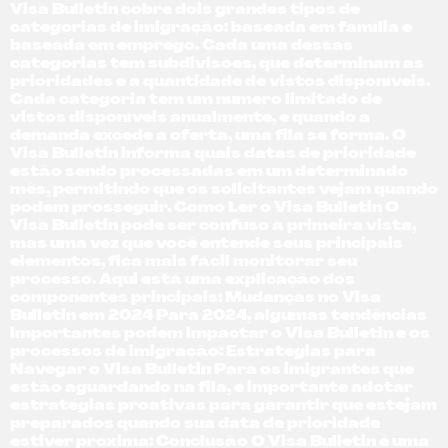
Visa Bulletin cobre dois grandes tipos de
categorias de imigração: baseada em família e
baseada em emprego. Cada uma dessas
categorias tem subdivisões, que determinam as
prioridades e a quantidade de vistos disponíveis.
Cada categoria tem um número limitado de
vistos disponíveis anualmente, e quando a
demanda excede a oferta, uma fila se forma. O
Visa Bulletin informa quais datas de prioridade
estão sendo processadas em um determinado
mês, permitindo que os solicitantes vejam quando
podem prosseguir. Como Ler o Visa Bulletin O
Visa Bulletin pode ser confuso à primeira vista,
mas uma vez que você entende seus principais
elementos, fica mais fácil monitorar seu
processo. Aqui está uma explicação dos
componentes principais: Mudanças no Visa
Bulletin em 2024 Para 2024, algumas tendências
importantes podem impactar o Visa Bulletin e os
processos de imigração: Estratégias para
Navegar o Visa Bulletin Para os imigrantes que
estão aguardando na fila, é importante adotar
estratégias proativas para garantir que estejam
preparados quando sua data de prioridade
estiver próxima: Conclusão O Visa Bulletin é uma