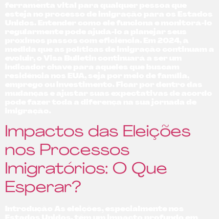
ferramenta vital para qualquer pessoa que
esteja no processo de imigração para os Estados
Unidos. Entender como ele funciona e monitorá-lo
regularmente pode ajudá-lo a planejar seus
próximos passos com eficiência. Em 2024, à
medida que as políticas de imigração continuam a
evoluir, o Visa Bulletin continuará a ser um
indicador chave para aqueles que buscam
residência nos EUA, seja por meio de família,
emprego ou investimento. Ficar por dentro das
mudanças e ajustar suas expectativas de acordo
pode fazer toda a diferença na sua jornada de
imigração.
Impactos das Eleições
nos Processos
Imigratórios: O Que
Esperar?
Introdução As eleições, especialmente nos
Estados Unidos, têm um impacto profundo em