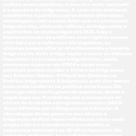
muitas áreas políticas, e uma das mais sensíveis
é a questão da imigração. A cada ciclo eleitoral,
candidatos e partidos apresentam diferentes
abordagens sobre como lidar com os processos
imigratórios, afetando milhões de imigrantes e
aspirantes ao status legal nos EUA. Seja a
implementação de políticas mais rígidas ou uma
abertura para reformas abrangentes, as
eleições podem alterar drasticamente o cenário
imigratório. Este artigo explora como as eleições
impactam os processos imigratórios, quais
mudanças esperar em 2024 e como essas
políticas podem moldar o futuro da imigração
nos Estados Unidos. O Papel das Eleições na
Política Imigratória A imigração é um dos temas
mais polarizadores na política americana. Ela
abrange uma vasta gama de questões, desde a
segurança nas fronteiras até a concessão de
vistos de trabalho e programas como o DACA
(Ação Diferida para Chegadas na Infância). A
abordagem de um governo em relação à
imigração muitas vezes reflete sua visão mais
ampla sobre o crescimento econômico, a
segurança nacional e os direitos humanos. Em