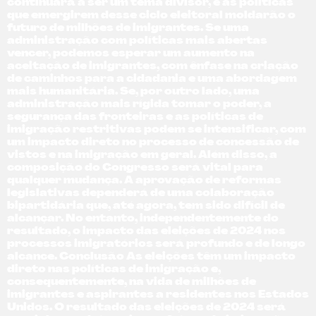
continuará a ser um tema divisor, e as políticas
que emergirem desse ciclo eleitoral moldarão o
futuro de milhões de imigrantes. Se uma
administração com políticas mais abertas
vencer, podemos esperar um aumento na
aceitação de imigrantes, com ênfase na criação
de caminhos para a cidadania e uma abordagem
mais humanitária. Se, por outro lado, uma
administração mais rígida tomar o poder, a
segurança das fronteiras e as políticas de
imigração restritivas podem se intensificar, com
um impacto direto no processo de concessão de
vistos e na imigração em geral. Além disso, a
composição do Congresso será vital para
qualquer mudança. A aprovação de reformas
legislativas dependerá de uma colaboração
bipartidária que, até agora, tem sido difícil de
alcançar. No entanto, independentemente do
resultado, o impacto das eleições de 2024 nos
processos imigratórios será profundo e de longo
alcance. Conclusão As eleições têm um impacto
direto nas políticas de imigração e,
consequentemente, na vida de milhões de
imigrantes e aspirantes a residentes nos Estados
Unidos. O resultado das eleições de 2024 será