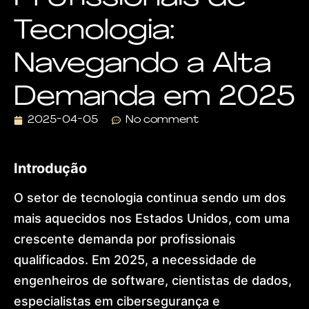
Visa
Tecnologia:
Dr.
Lohan
Gonçalves
Navegando a Alta
Offices
News
Demanda em 2025
Contact
Home
2025-04-05
No comment
About
Practice
Areas
Introdução
Humanitarian
Protection
O setor de tecnologia continua sendo um dos
Global
Residence
mais aquecidos nos Estados Unidos, com uma
(US)
European
crescente demanda por profissionais
Citizenship
qualificados. Em 2025, a necessidade de
&
Ancestry
engenheiros de software, cientistas de dados,
Dubai
especialistas em cibersegurança e
&