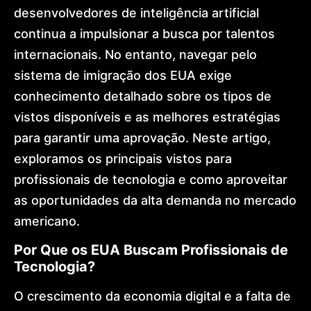
International
desenvolvedores de inteligência artificial
Expansion
continua a impulsionar a busca por talentos
Global
Mobility
internacionais. No entanto, navegar pelo
Architecture
Golden
sistema de imigração dos EUA exige
Visa
conhecimento detalhado sobre os tipos de
Dr.
Lohan
vistos disponíveis e as melhores estratégias
Gonçalves
para garantir uma aprovação. Neste artigo,
Offices
News
exploramos os principais vistos para
Contact
profissionais de tecnologia e como aproveitar
as oportunidades da alta demanda no mercado
americano.
Por Que os EUA Buscam Profissionais de
Tecnologia?
O crescimento da economia digital e a falta de