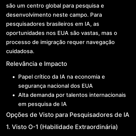
International
são um centro global para pesquisa e
Expansion
desenvolvimento neste campo. Para
Global
Mobility
pesquisadores brasileiros em IA, as
Architecture
Golden
oportunidades nos EUA são vastas, mas o
Visa
processo de imigração requer navegação
Dr.
Lohan
cuidadosa.
Gonçalves
Offices
Relevância e Impacto
News
Contact
Papel crítico da IA na economia e
segurança nacional dos EUA
Alta demanda por talentos internacionais
em pesquisa de IA
Opções de Visto para Pesquisadores de IA
1. Visto O-1 (Habilidade Extraordinária)