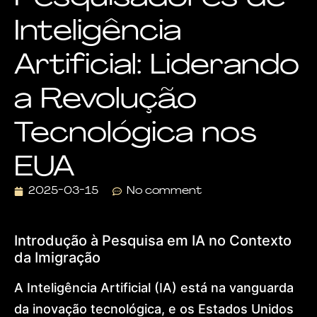
Visa
Inteligência
Dr.
Lohan
Gonçalves
Artificial: Liderando
Offices
News
a Revolução
Contact
Home
Tecnológica nos
About
Practice
Areas
EUA
Humanitarian
Protection
2025-03-15
No comment
Global
Residence
(US)
Introdução à Pesquisa em IA no Contexto
European
da Imigração
Citizenship
&
Ancestry
A Inteligência Artificial (IA) está na vanguarda
Dubai
da inovação tecnológica, e os Estados Unidos
&