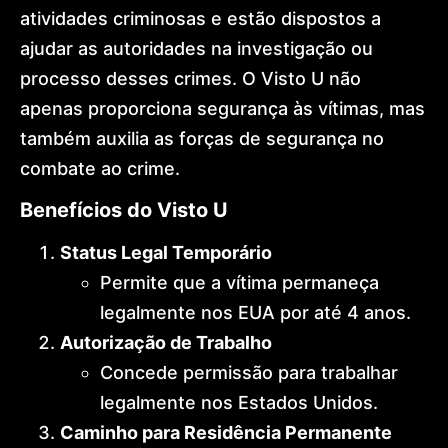
International
atividades criminosas e estão dispostos a
Expansion
ajudar as autoridades na investigação ou
Global
Mobility
processo desses crimes. O Visto U não
Architecture
Golden
apenas proporciona segurança às vítimas, mas
Visa
também auxilia as forças de segurança no
Dr.
Lohan
combate ao crime.
Gonçalves
Offices
Benefícios do Visto U
News
Contact
Status Legal Temporário
Permite que a vítima permaneça
legalmente nos EUA por até 4 anos.
Autorização de Trabalho
Concede permissão para trabalhar
legalmente nos Estados Unidos.
Caminho para Residência Permanente