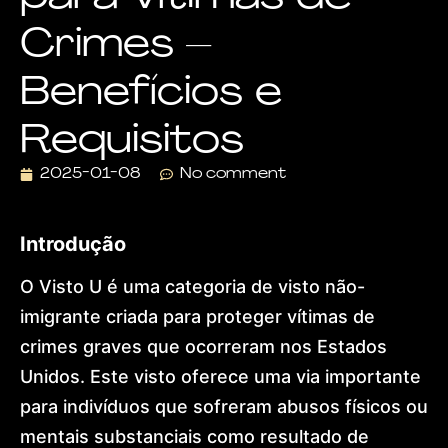
Visa
Crimes –
Dr.
Lohan
Gonçalves
Benefícios e
Offices
News
Requisitos
Contact
Home
2025-01-08
No comment
About
Practice
Areas
Introdução
Humanitarian
Protection
O Visto U é uma categoria de visto não-
Global
Residence
imigrante criada para proteger vítimas de
(US)
European
crimes graves que ocorreram nos Estados
Citizenship
Unidos. Este visto oferece uma via importante
&
Ancestry
para indivíduos que sofreram abusos físicos ou
Dubai
mentais substanciais como resultado de
&