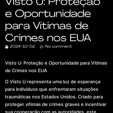
Visto U: Proteção
Visa
Dr.
e Oportunidade
Lohan
Gonçalves
para Vítimas de
Offices
News
Contact
Crimes nos EUA
Home
About
2024-10-02
No comment
Practice Areas
Humanitarian Pr
Global Residen
Visto U: Proteção e Oportunidade para Vítimas
European Citize
de Crimes nos EUA
Dubai & Interna
Global Mobility
O Visto U representa uma luz de esperança
Golden Visa
Dr. Lohan Gonçal
para indivíduos que enfrentaram situações
Offices
News
traumáticas nos Estados Unidos. Criado para
Contact
proteger vítimas de crimes graves e incentivar
sua cooperação com as autoridades, este