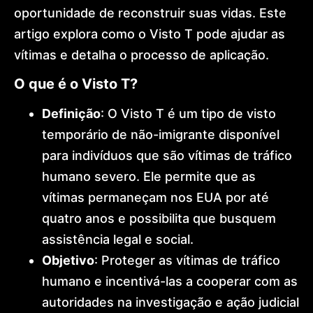
International
oportunidade de reconstruir suas vidas. Este
Expansion
artigo explora como o Visto T pode ajudar as
Global
Mobility
vítimas e detalha o processo de aplicação.
Architecture
Golden
O que é o Visto T?
Visa
Dr.
Definição
: O Visto T é um tipo de visto
Lohan
Gonçalves
temporário de não-imigrante disponível
Offices
para indivíduos que são vítimas de tráfico
News
Contact
humano severo. Ele permite que as
vítimas permaneçam nos EUA por até
quatro anos e possibilita que busquem
assistência legal e social.
Objetivo
: Proteger as vítimas de tráfico
humano e incentivá-las a cooperar com as
autoridades na investigação e ação judicial