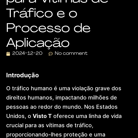
Visa
Tráfico e o
Dr.
Lohan
Gonçalves
Processo de
Offices
News
Aplicação
Contact
Home
2024-12-20
No comment
About
Practice
Areas
Introdução
Humanitarian
Protection
O tráfico humano é uma violação grave dos
Global
Residence
direitos humanos, impactando milhões de
(US)
European
pessoas ao redor do mundo. Nos Estados
Citizenship
Unidos, o
Visto T
oferece uma linha de vida
&
Ancestry
crucial para as vítimas de tráfico,
Dubai
proporcionando-lhes proteção e uma
&