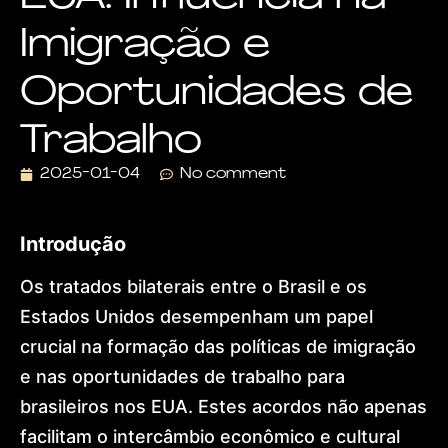
Visa
Imigração e
Dr.
Lohan
Gonçalves
Oportunidades de
Offices
News
Trabalho
Contact
Home
2025-01-04
No comment
About
Practice Areas
Humanitarian Pr
Introdução
Global Residen
European Citize
Dubai & Interna
Os tratados bilaterais entre o Brasil e os
Global Mobility
Estados Unidos desempenham um papel
Golden Visa
Dr. Lohan Gonçal
crucial na formação das políticas de imigração
Offices
e nas oportunidades de trabalho para
News
Contact
brasileiros nos EUA. Estes acordos não apenas
facilitam o intercâmbio econômico e cultural