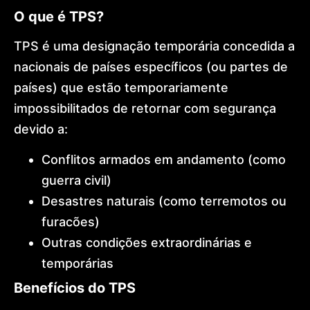
International
O que é TPS?
Expansion
Global
TPS é uma designação temporária concedida a
Mobility
Architecture
nacionais de países específicos (ou partes de
Golden
Visa
países) que estão temporariamente
Dr.
impossibilitados de retornar com segurança
Lohan
Gonçalves
devido a:
Offices
News
Conflitos armados em andamento (como
Contact
guerra civil)
Desastres naturais (como terremotos ou
furacões)
Outras condições extraordinárias e
temporárias
Benefícios do TPS