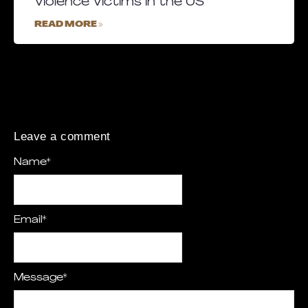
Violence Victims in the US
READ MORE »
Leave a comment
Name
*
Email
*
Message
*