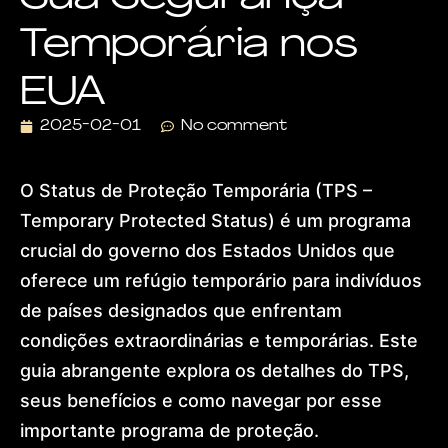
Visa
Temporária nos
Dr.
Lohan
Gonçalves
EUA
Offices
News
2025-02-01
No comment
Contact
Home
About
O Status de Proteção Temporária (TPS –
Practice
Temporary Protected Status) é um programa
Areas
Humanitarian
crucial do governo dos Estados Unidos que
Protection
oferece um refúgio temporário para indivíduos
Global
Residence
de países designados que enfrentam
(US)
condições extraordinárias e temporárias. Este
European
Citizenship
guia abrangente explora os detalhes do TPS,
&
seus benefícios e como navegar por esse
Ancestry
Dubai
importante programa de proteção.
&