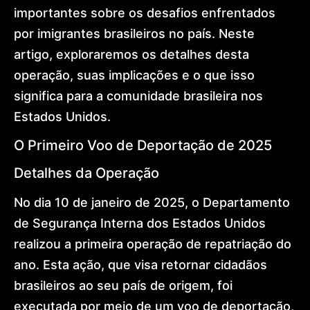
International
importantes sobre os desafios enfrentados
Expansion
por imigrantes brasileiros no país. Neste
Global
Mobility
artigo, exploraremos os detalhes desta
Architecture
Golden
operação, suas implicações e o que isso
Visa
significa para a comunidade brasileira nos
Dr.
Lohan
Estados Unidos.
Gonçalves
Offices
O Primeiro Voo de Deportação de 2025
News
Contact
Detalhes da Operação
No dia 10 de janeiro de 2025, o Departamento
de Segurança Interna dos Estados Unidos
realizou a primeira operação de repatriação do
ano. Esta ação, que visa retornar cidadãos
brasileiros ao seu país de origem, foi
executada por meio de um voo de deportação,