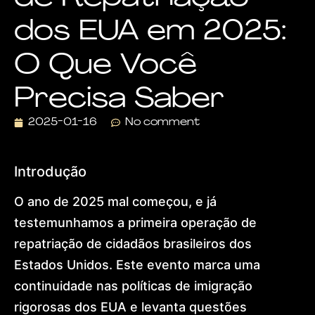
Visa
dos EUA em 2025:
Dr.
Lohan
Gonçalves
O Que Você
Offices
News
Precisa Saber
Contact
Home
2025-01-16
No comment
About
Practice
Areas
Introdução
Humanitarian
Protection
O ano de 2025 mal começou, e já
Global
Residence
testemunhamos a primeira operação de
(US)
European
repatriação de cidadãos brasileiros dos
Citizenship
Estados Unidos. Este evento marca uma
&
Ancestry
continuidade nas políticas de imigração
Dubai
rigorosas dos EUA e levanta questões
&