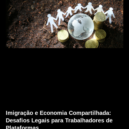
International
Expansion
Global
Mobility
Architecture
Golden
Visa
Dr.
Lohan
Gonçalves
Offices
News
Contact
Imigração e Economia Compartilhada:
Desafios Legais para Trabalhadores de
Plataformas