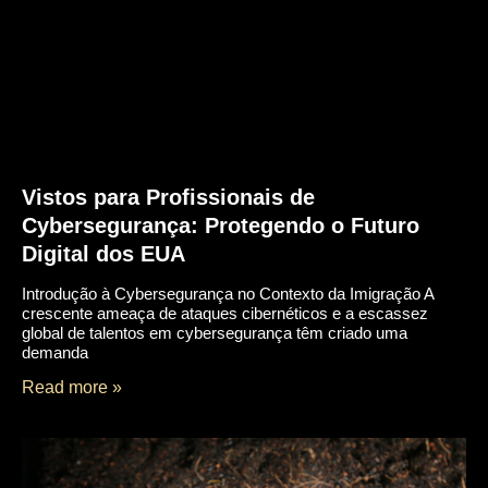
Visa
Dr.
Lohan
Gonçalves
Offices
News
Contact
Home
Vistos para Profissionais de
About
Cybersegurança: Protegendo o Futuro
Practice
Areas
Digital dos EUA
Humanitarian
Protection
Introdução à Cybersegurança no Contexto da Imigração A
Global
crescente ameaça de ataques cibernéticos e a escassez
Residence
global de talentos em cybersegurança têm criado uma
demanda
(US)
European
Read more »
Citizenship
&
Ancestry
Dubai
&