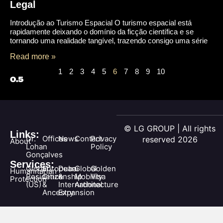
Legal
Introdução ao Turismo Espacial O turismo espacial está
rapidamente deixando o domínio da ficção científica e se
tornando uma realidade tangível, trazendo consigo uma série
Read more »
1
2
3
4
5
6
7
8
9
10
© LG GROUP | All rights
Links:
Dr.
Offices
News
Contact
Privacy
reserved 2026
About
Lohan
Policy
Gonçalves
Services:
Global
European
Dubai
Global
Golden
Humanitarian
Residence
Citizenship
&
Mobility
Visa
Protection
(US)
&
International
Architecture
Ancestry
Expansion