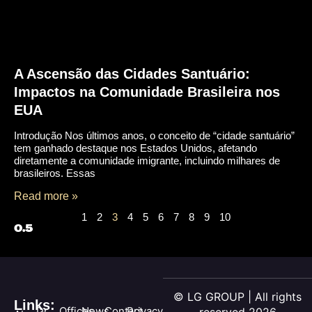
A Ascensão das Cidades Santuário:
Impactos na Comunidade Brasileira nos
EUA
Introdução Nos últimos anos, o conceito de “cidade santuário”
tem ganhado destaque nos Estados Unidos, afetando
diretamente a comunidade imigrante, incluindo milhares de
brasileiros. Essas
Read more »
1
2
3
4
5
6
7
8
9
10
© LG GROUP | All rights
Links:
Dr.
Offices
News
Contact
Privacy
reserved 2026