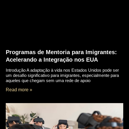
Visa
Dr.
Lohan
Gonçalves
Offices
News
Contact
Home
Programas de Mentoria para Imigrantes:
About
Acelerando a Integração nos EUA
Practice Areas
Humanitarian Pr
Introdução A adaptação à vida nos Estados Unidos pode ser
Global Residen
um desafio significativo para imigrantes, especialmente para
European Citize
aqueles que chegam sem uma rede de apoio
Dubai & Interna
Global Mobility
Read more »
Golden Visa
Dr. Lohan Gonçal
Offices
News
Contact