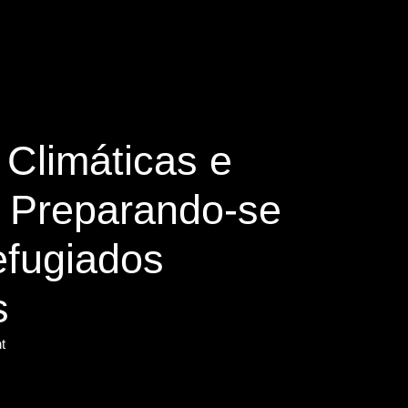
y
Climáticas e
: Preparando-se
efugiados
s
t