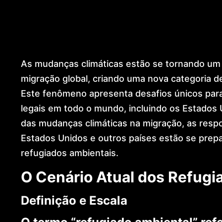
Global Residence (US)
European Citizenship & Ancestry
Dubai & International Expansion
Global Mobility Architecture
Golden Visa
As mudanças climáticas estão se tornando um 
Dr. Lohan Gonçalves
Offices
migração global, criando uma nova categoria d
News
Este fenômeno apresenta desafios únicos para 
Contact
legais em todo o mundo, incluindo os Estados 
das mudanças climáticas na migração, as resp
Estados Unidos e outros países estão se prep
refugiados ambientais.
O Cenário Atual dos Refugi
Definição e Escala