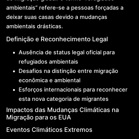
International
ambientais” refere-se a pessoas forçadas a
Expansion
Global
deixar suas casas devido a mudanças
Mobility
ambientais drásticas.
Architecture
Golden
Definição e Reconhecimento Legal
Visa
Dr.
Lohan
Ausência de status legal oficial para
Gonçalves
refugiados ambientais
Offices
News
Desafios na distinção entre migração
Contact
econômica e ambiental
Esforços internacionais para reconhecer
esta nova categoria de migrantes
Impactos das Mudanças Climáticas na
Migração para os EUA
Eventos Climáticos Extremos