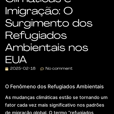
Visa
Imigração: O
Dr.
Lohan
Gonçalves
Surgimento dos
Offices
News
Refugiados
Contact
Home
Ambientais nos
About
Practice
Areas
EUA
Humanitarian
Protection
2025-02-18
No comment
Global
Residence
(US)
O Fenômeno dos Refugiados Ambientais
European
Citizenship
As mudanças climáticas estão se tornando um
&
Ancestry
fator cada vez mais significativo nos padrões
Dubai
&
de migração global. O termo “refugiados