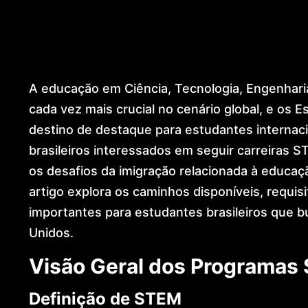
Humanitarian Protection
Global Residence (US)
European Citizenship &
Ancestry
Dubai & International
A educação em Ciência, Tecnologia, Engenhar
Expansion
Global Mobility
cada vez mais crucial no cenário global, e os
Architecture
destino de destaque para estudantes internac
Golden Visa
brasileiros interessados em seguir carreiras
Dr. Lohan Gonçalves
os desafios da imigração relacionada à educa
Offices
News
artigo explora os caminhos disponíveis, requis
Contact
importantes para estudantes brasileiros que
Unidos.
Visão Geral dos Programas
Definição de STEM