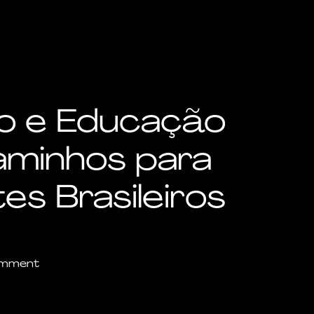
y
ão e Educação
aminhos para
es Brasileiros
omment