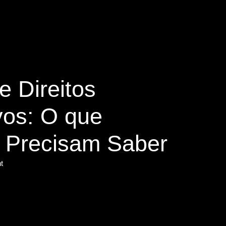
y
e Direitos
vos: O que
s Precisam Saber
t