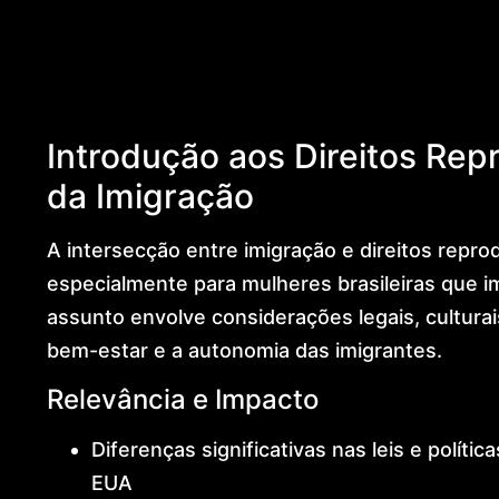
Global Residence (US)
European Citizenship & Ancestry
Dubai & International Expansion
Global Mobility Architecture
Golden Visa
Introdução aos Direitos Rep
Dr. Lohan Gonçalves
Offices
da Imigração
News
Contact
A intersecção entre imigração e direitos repr
especialmente para mulheres brasileiras que i
assunto envolve considerações legais, culturai
bem-estar e a autonomia das imigrantes.
Relevância e Impacto
Diferenças significativas nas leis e políti
EUA