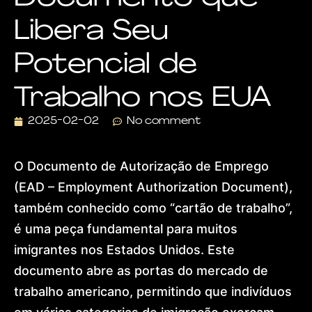
Visa
Libera Seu
Dr.
Lohan
Gonçalves
Potencial de
Offices
News
Trabalho nos EUA
Contact
Home
2025-02-02
No comment
About
Practice Areas
Humanitarian Pr
O Documento de Autorização de Emprego
Global Residen
European Citize
(EAD – Employment Authorization Document),
Dubai & Interna
também conhecido como “cartão de trabalho”,
Global Mobility
Golden Visa
é uma peça fundamental para muitos
Dr. Lohan Gonçal
imigrantes nos Estados Unidos. Este
Offices
News
documento abre as portas do mercado de
Contact
trabalho americano, permitindo que indivíduos