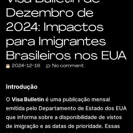
Visa
Dezembro de
Dr.
Lohan
Gonçalves
2024: Impactos
Offices
News
para Imigrantes
Contact
Home
Brasileiros nos EUA
About
Practice
2024-12-16
No comment
Areas
Humanitarian
Protection
Global
Introdução
Residence
(US)
O
Visa Bulletin
é uma publicação mensal
European
Citizenship
emitida pelo Departamento de Estado dos EUA
&
que informa sobre a disponibilidade de vistos
Ancestry
Dubai
de imigração e as datas de prioridade. Essas
&