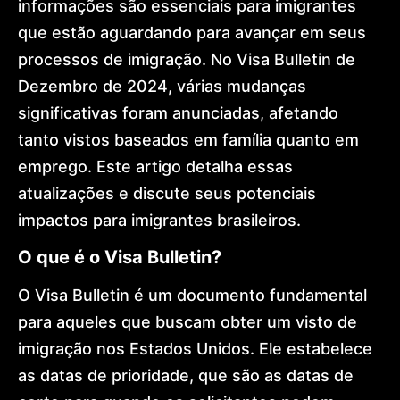
informações são essenciais para imigrantes
International
Expansion
que estão aguardando para avançar em seus
Global
processos de imigração. No Visa Bulletin de
Mobility
Architecture
Dezembro de 2024, várias mudanças
Golden
Visa
significativas foram anunciadas, afetando
Dr.
tanto vistos baseados em família quanto em
Lohan
Gonçalves
emprego. Este artigo detalha essas
Offices
atualizações e discute seus potenciais
News
Contact
impactos para imigrantes brasileiros.
O que é o Visa Bulletin?
O Visa Bulletin é um documento fundamental
para aqueles que buscam obter um visto de
imigração nos Estados Unidos. Ele estabelece
as datas de prioridade, que são as datas de