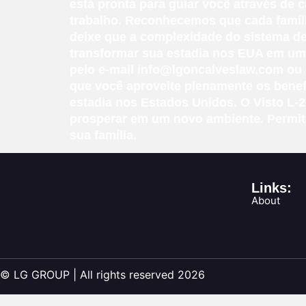
está pronta para guiar você através de c
trabalho. Reconhecemos que cada famíli
deixe que a complexidade do sistema de
transformar sua estadia nos EUA em uma
pelo e-mail info@lgoncalveslaw.com ou 
que você aproveite plenamente os benef
estadia nos Estados Unidos. O Visto L-
prosperar em um novo ambiente. Permita
sua família.
Links:
About
© LG GROUP | All rights reserved 2026