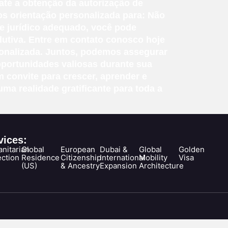
 até a obtenção da autorização de
s orientação personalizada para: Não
te jurídico adequado, você pode
utiva. Entre em contato conosco hoje
sonalizada. Juntos, podemos assegurar
oportunidades valiosas durante sua
 convite para crescer, aprender e
a realidade gratificante para toda a
vices:
nitarian
Global
European
Dubai &
Global
Golden
ection
Residence
Citizenship
International
Mobility
Visa
(US)
& Ancestry
Expansion
Architecture