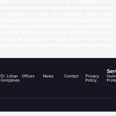
ada aspecto do Visto L-2, desde a solicitação inicial
a tem necessidades e aspirações únicas. Oferecemo
 imigração limite suas possibilidades. Com o supor
 experiência verdadeiramente enriquecedora e prod
ligue para +1 (617) 639-7087 para uma consulta per
ícios do Visto L-2, criando memórias duradouras e 
2 é mais do que uma permissão de permanência; é um
-nos ajudá-lo a transformar essa oportunidade em um
Ser
Dr. Lohan
Offices
News
Contact
Privacy
Huma
Gonçalves
Policy
Prot