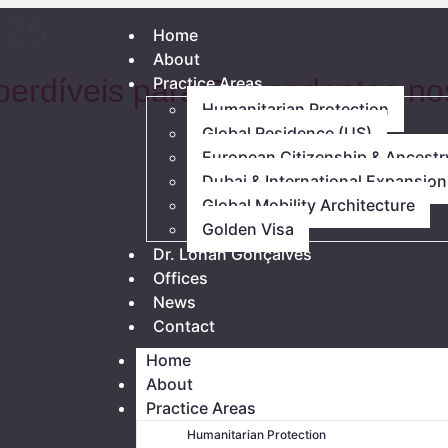
025
Home
About
Imperdíveis para Dependentes n
Practice Areas
Humanitarian Protection
Global Residence (US)
European Citizenship & Ancestr
Dubai & International Expansion
Global Mobility Architecture
Golden Visa
Dr. Lohan Gonçalves
Offices
News
Contact
Home
About
Practice Areas
Humanitarian Protection