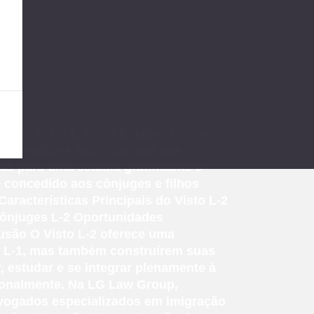
es do Visto L-1 nos Estados Unidos.
benefícios significativos que
s para uma estadia gratificante e
e concedido aos cônjuges e filhos
Características Principais do Visto L-2
 Cônjuges L-2 Oportunidades
usão O Visto L-2 oferece uma
r L-1, mas também construírem suas
 estudar e se integrar plenamente à
sionalmente. Na LG Law Group,
vogados especializados em imigração