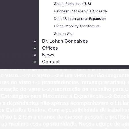
Global Residence (US)
European Citizenship & Ancestry
Dubai & International Expansion
Global Mobility Architecture
Golden Visa
Dr. Lohan Gonçalves
Offices
nica para cônjuges e filhos dependentes de portador
News
amílias permaneçam unidas, mas também proporciona 
Contact
A. Vamos explorar como o Visto L-2 pode abrir porta
o Visto L-2? O Visto L-2 é um visto de não-imigrant
es do Visto L-1 (transferências intraempresariais). 
icitação do Visto L-2 Autorização de Trabalho para
Estratégias para Maximizar a Experiência L-2 Concl
s e dependentes não apenas acompanharem o titula
s Estados Unidos. Com a possibilidade de trabalhar,
Visto L-2 têm a chance de crescer pessoal e profis
r ao máximo essa oportunidade. Nossa equipe de ad