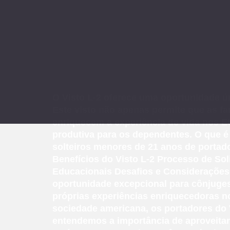
O Visto L-2 oferece uma oportunidade ú
Este visto não apenas permite que as f
enriquecem a experiência de vida nos EU
produtiva para os dependentes. O que é 
solteiros menores de 21 anos de portador
Benefícios do Visto L-2 Processo de Sol
Educacionais Desafios e Considerações 
oportunidade excepcional para cônjuge
próprias experiências enriquecedoras no
sociedade americana, os portadores do 
entendemos a importância de aproveita